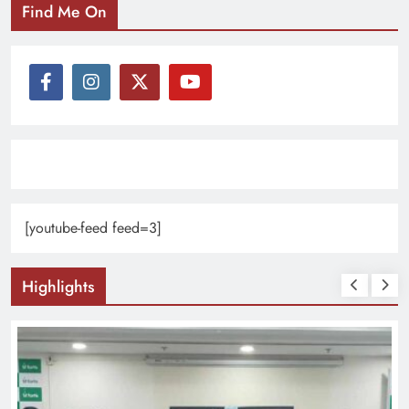
Find Me On
[youtube-feed feed=3]
Highlights