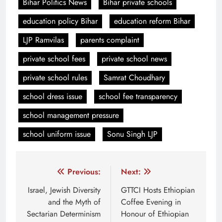
Bihar Politics News
Bihar private schools
education policy Bihar
education reform Bihar
LJP Ramvilas
parents complaint
private school fees
private school news
private school rules
Samrat Choudhary
school dress issue
school fee transparency
school management pressure
school uniform issue
Sonu Singh LJP
Post
Previous:
Next:
navigation
Israel, Jewish Diversity
GTTCI Hosts Ethiopian
and the Myth of
Coffee Evening in
Sectarian Determinism
Honour of Ethiopian