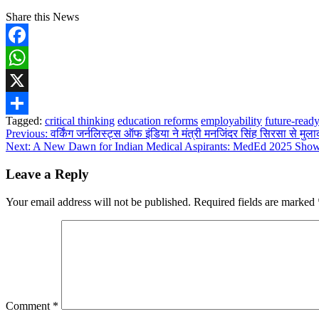
Share this News
Facebook
WhatsApp
X
Tagged:
critical thinking
education reforms
employability
future-ready
Share
Post
Previous:
वर्किंग जर्नलिस्ट्स ऑफ इंडिया ने मंत्री मनजिंदर सिंह सिरसा से मुल
Next:
A New Dawn for Indian Medical Aspirants: MedEd 2025 Showc
navigation
Leave a Reply
Your email address will not be published.
Required fields are marked
Comment
*