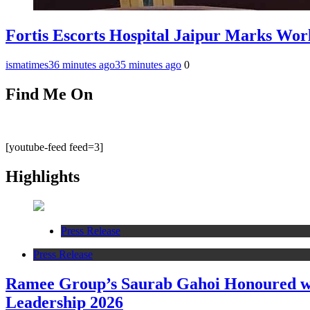
Fortis Escorts Hospital Jaipur Marks Wo
ismatimes
36 minutes ago
35 minutes ago
0
Find Me On
[youtube-feed feed=3]
Highlights
Press Release
Press Release
Ramee Group’s Saurab Gahoi Honoured with
Leadership 2026