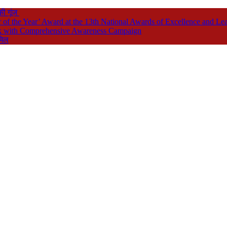
की गूंज
f the Year’ Award at the 13th National Awards of Excellence and Le
eek with Comprehensive Awareness Campaign
मिल