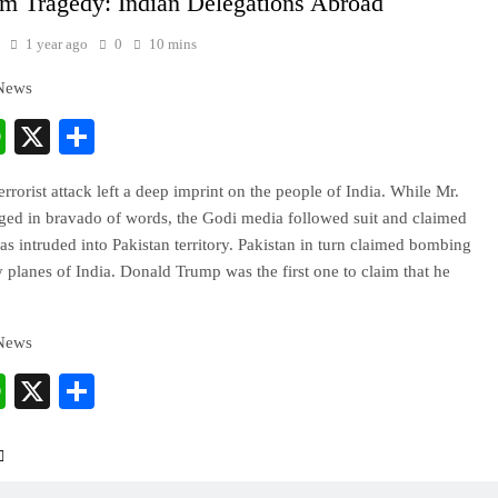
m Tragedy: Indian Delegations Abroad
1 year ago
0
10 mins
 News
cebook
WhatsApp
X
Share
rrorist attack left a deep imprint on the people of India. While Mr.
ged in bravado of words, the Godi media followed suit and claimed
has intruded into Pakistan territory. Pakistan in turn claimed bombing
lanes of India. Donald Trump was the first one to claim that he
 News
cebook
WhatsApp
X
Share