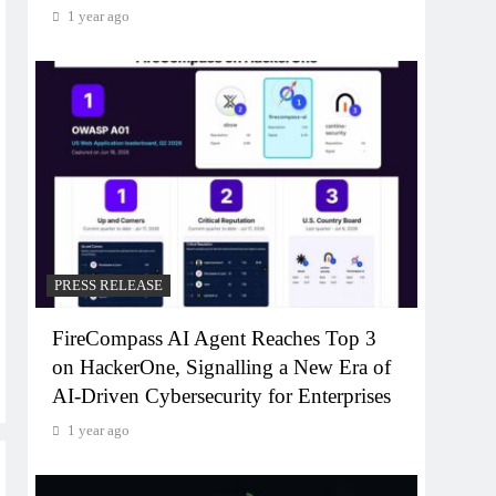
1 year ago
PRESS RELEASE
FireCompass AI Agent Reaches Top 3
on HackerOne, Signalling a New Era of
AI-Driven Cybersecurity for Enterprises
1 year ago