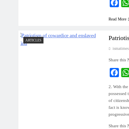
Fa
Read More
Patriot
ARTICLES
ismatimes
Share this
Fa
2. With the
possessed t
of citizens
fact is kno
progressiv
Share this