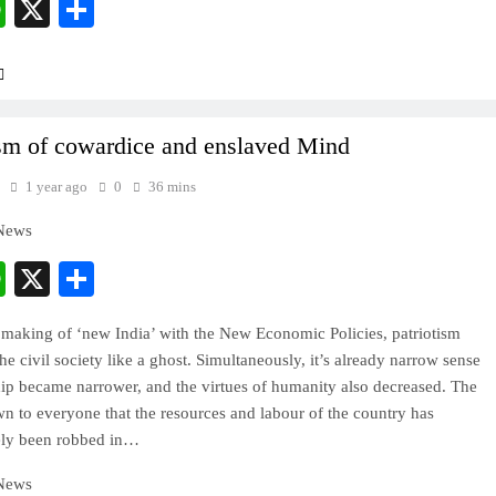
cebook
WhatsApp
X
Share
ism of cowardice and enslaved Mind
1 year ago
0
36 mins
 News
cebook
WhatsApp
X
Share
 making of ‘new India’ with the New Economic Policies, patriotism
he civil society like a ghost. Simultaneously, it’s already narrow sense
hip became narrower, and the virtues of humanity also decreased. The
wn to everyone that the resources and labour of the country has
ely been robbed in…
 News