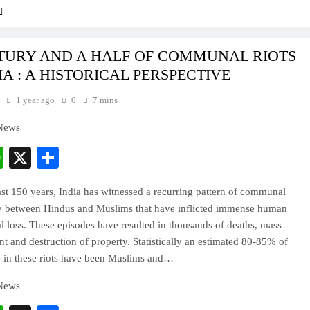
TURY AND A HALF OF COMMUNAL RIOTS
IA : A HISTORICAL PERSPECTIVE
1 year ago
0
7 mins
 News
cebook
WhatsApp
X
Share
st 150 years, India has witnessed a recurring pattern of communal
ly between Hindus and Muslims that have inflicted immense human
l loss. These episodes have resulted in thousands of deaths, mass
t and destruction of property. Statistically an estimated 80-85% of
d in these riots have been Muslims and…
 News