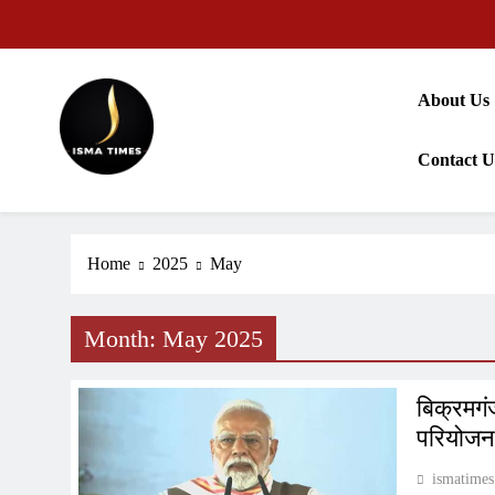
Skip
to
content
About Us
Contact U
ISMA TIMES NEWS
Home
2025
May
Month:
May 2025
बिक्रमगं
परियोजन
ismatimes