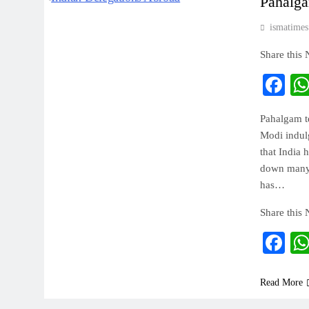
Pahalga
ismatimes
Share this
Fa
Pahalgam te
Modi indul
that India 
down many p
has…
Share this
Fa
Read More