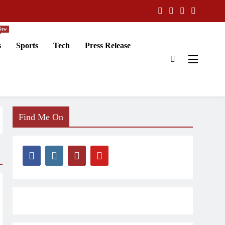
New
s
Sports
Tech
Press Release
Find Me On