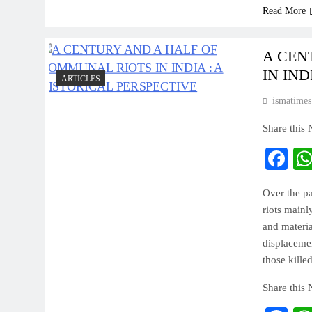
Read More
A CEN
IN IND
ARTICLES
ismatimes
Share this
Fa
Over the pa
riots main
and materia
displacemen
those kille
Share this