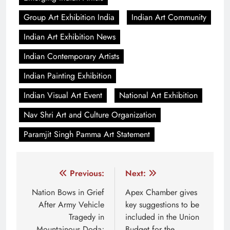
Group Art Exhibition India
Indian Art Community
Indian Art Exhibition News
Indian Contemporary Artists
Indian Painting Exhibition
Indian Visual Art Event
National Art Exhibition
Nav Shri Art and Culture Organization
Paramjit Singh Pamma Art Statement
Post
Previous:
Next:
navigation
Nation Bows in Grief
Apex Chamber gives
After Army Vehicle
key suggestions to be
Tragedy in
included in the Union
Mountainous Doda;
Budget for the