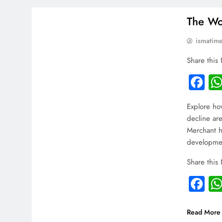
ARTICLES
INDIA
The Wor
ismatim
Share this
Fa
Explore ho
decline are
Merchant hi
developmen
Share this
Fa
Read More