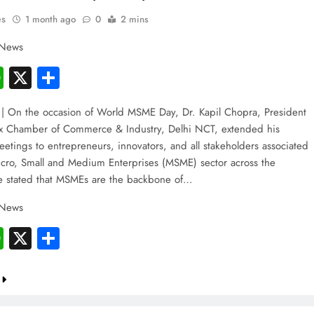
es
1 month ago
0
2 mins
 News
cebook
WhatsApp
X
Share
| On the occasion of World MSME Day, Dr. Kapil Chopra, President
x Chamber of Commerce & Industry, Delhi NCT, extended his
reetings to entrepreneurs, innovators, and all stakeholders associated
icro, Small and Medium Enterprises (MSME) sector across the
e stated that MSMEs are the backbone of…
 News
cebook
WhatsApp
X
Share