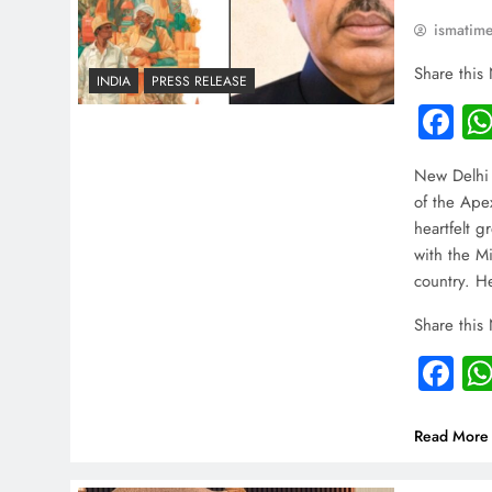
ismatim
Share this
INDIA
PRESS RELEASE
Fa
New Delhi 
of the Ape
heartfelt g
with the M
country. H
Share this
Fa
Read More