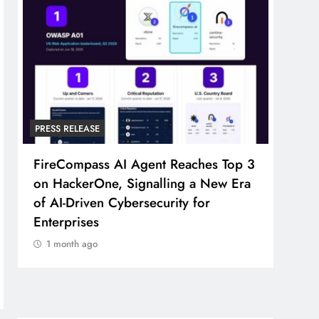
PRESS RELEASE
PRESS
FireCompass AI Agent Reaches Top 3
Broa
on HackerOne, Signalling a New Era
Foun
of AI-Driven Cybersecurity for
Part
Enterprises
1 m
1 month ago