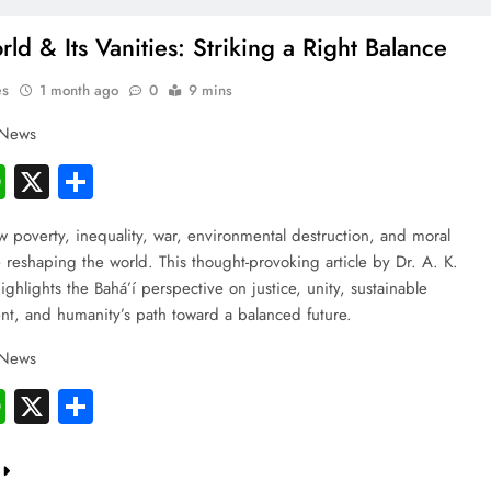
ld & Its Vanities: Striking a Right Balance
es
1 month ago
0
9 mins
 News
cebook
WhatsApp
X
Share
w poverty, inequality, war, environmental destruction, and moral
 reshaping the world. This thought-provoking article by Dr. A. K.
ghlights the Bahá’í perspective on justice, unity, sustainable
t, and humanity’s path toward a balanced future.
 News
cebook
WhatsApp
X
Share