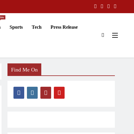
New
s
Sports
Tech
Press Release
Find Me On