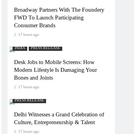
Broadway Partners With The Foundery
FWD To Launch Participating
Consumer Brands
17 hours ago
INDIA
PRESS RELEASE
Desk Jobs to Mobile Screens: How
Modern Lifestyle Is Damaging Your
Bones and Joints
17 hours ago
PRESS RELEASE
Delhi Witnesses a Grand Celebration of
Culture, Entrepreneurship & Talent
17 hours ago