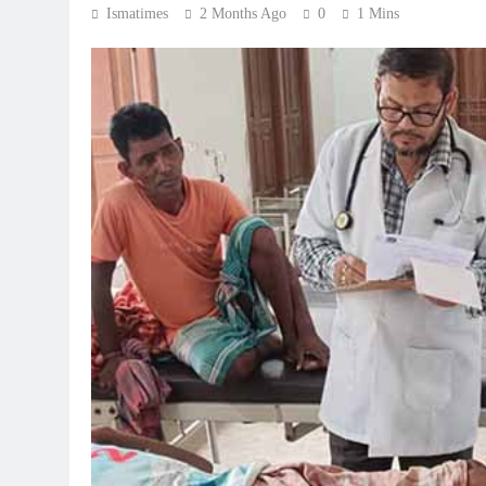
Ismatimes
2 Months Ago
0
1 Mins