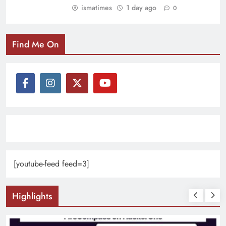
ismatimes
1 day ago
0
Find Me On
[youtube-feed feed=3]
Highlights