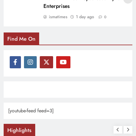
Enterprises
ismatimes
1 day ago
0
Find Me On
[youtube-feed feed=3]
Highlights