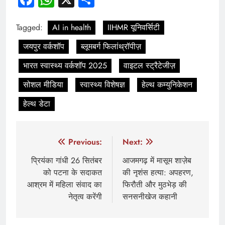
Tagged:
AI in health
IIHMR यूनिवर्सिटी
जयपुर वर्कशॉप
ब्लूमबर्ग फिलांथ्रॉपीज़
भारत स्वास्थ्य वर्कशॉप 2025
वाइटल स्ट्रैटेजीज़
सोशल मीडिया
स्वास्थ्य विशेषज्ञ
हेल्थ कम्युनिकेशन
हेल्थ डेटा
Post
Previous:
Next:
navigation
प्रियंका गांधी 26 सितंबर
आजमगढ़ में मासूम शाज़ेब
को पटना के सदाकत
की नृशंस हत्या: अपहरण,
आश्रम में महिला संवाद का
फिरौती और मुठभेड़ की
नेतृत्व करेंगी
सनसनीखेज कहानी