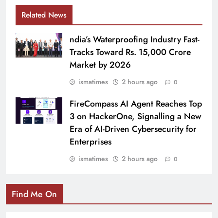
Related News
ndia’s Waterproofing Industry Fast-
Tracks Toward Rs. 15,000 Crore
Market by 2026
ismatimes
2 hours ago
0
FireCompass AI Agent Reaches Top
3 on HackerOne, Signalling a New
Era of AI-Driven Cybersecurity for
Enterprises
ismatimes
2 hours ago
0
Find Me On