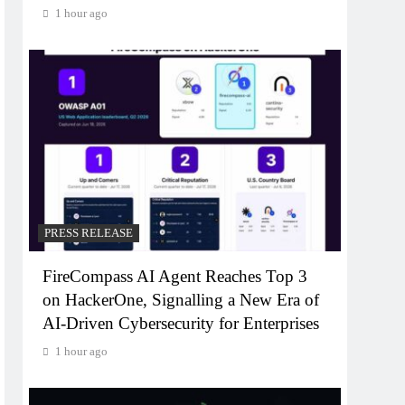
1 hour ago
PRESS RELEASE
FireCompass AI Agent Reaches Top 3
on HackerOne, Signalling a New Era of
AI-Driven Cybersecurity for Enterprises
1 hour ago