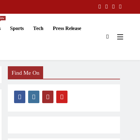
New
s
Sports
Tech
Press Release
Find Me On