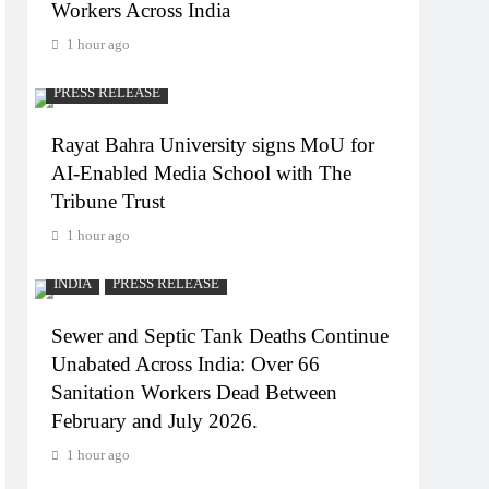
Workers Across India
1 hour ago
PRESS RELEASE
Rayat Bahra University signs MoU for
AI-Enabled Media School with The
Tribune Trust
1 hour ago
INDIA
PRESS RELEASE
Sewer and Septic Tank Deaths Continue
Unabated Across India: Over 66
Sanitation Workers Dead Between
February and July 2026.
1 hour ago