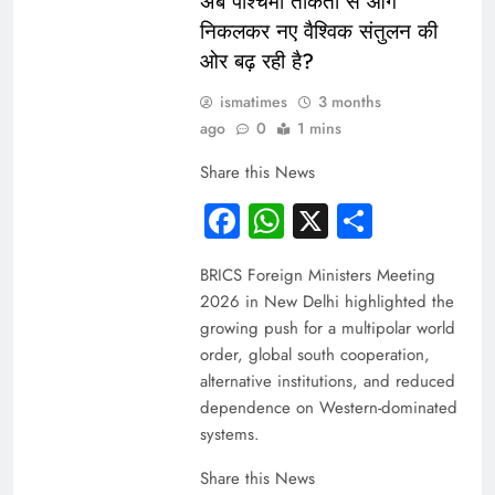
अब पश्चिमी ताकतों से आगे
निकलकर नए वैश्विक संतुलन की
ओर बढ़ रही है?
ismatimes
3 months
ago
0
1 mins
Share this News
Facebook
WhatsApp
X
Share
BRICS Foreign Ministers Meeting
2026 in New Delhi highlighted the
growing push for a multipolar world
order, global south cooperation,
alternative institutions, and reduced
dependence on Western-dominated
systems.
Share this News