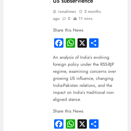
US subservience
ismatimes
2 months
ago
0
11 mins
Share this News
Facebook
WhatsApp
X
Share
An analysis of India’s evolving
foreign policy under the RSS-BJP
regime, examining concerns over
growing US influence, changing
India-Pakistan relations, and the
impact on India’s traditional non-
aligned stance.
Share this News
Facebook
WhatsApp
X
Share