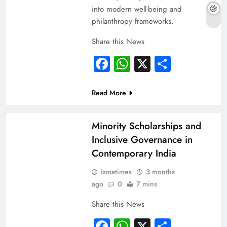
into modern well-being and
philanthropy frameworks.
Share this News
Facebook
WhatsApp
X
Share
Read More
ARTICLES
INDIA
Minority Scholarships and
Inclusive Governance in
Contemporary India
ismatimes
3 months
ago
0
7 mins
Share this News
Facebook
WhatsApp
X
Share