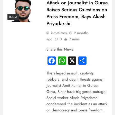
Attack on Journalist in Gurua
Raises Serious Questions on
Press Freedom, Says Akash
INDIA
Priyadarshi
ismatimes
2 months
ago
0
7 mins
Share this News
Facebook
WhatsApp
X
Share
The alleged assault, captivity,
robbery, and death threats against
journalist Amit Kumar in Gurua,
Gaya, Bihar have triggered outrage.
Social worker Akash Priyadarshi
condemned the incident as an attack
on democracy and press freedom.