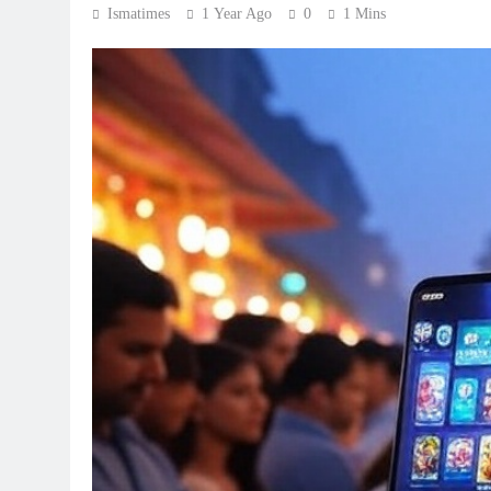
Ismatimes
1 Year Ago
0
1 Mins