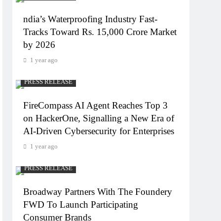
ndia’s Waterproofing Industry Fast-
Tracks Toward Rs. 15,000 Crore Market
by 2026
1 year ago
PRESS RELEASE
FireCompass AI Agent Reaches Top 3
on HackerOne, Signalling a New Era of
AI-Driven Cybersecurity for Enterprises
1 year ago
PRESS RELEASE
Broadway Partners With The Foundery
FWD To Launch Participating
Consumer Brands