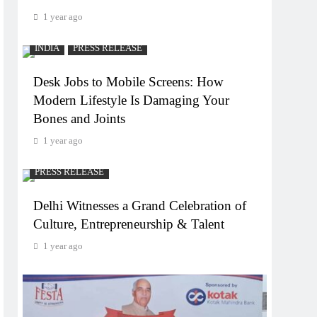
1 year ago
INDIA
PRESS RELEASE
Desk Jobs to Mobile Screens: How
Modern Lifestyle Is Damaging Your
Bones and Joints
1 year ago
PRESS RELEASE
Delhi Witnesses a Grand Celebration of
Culture, Entrepreneurship & Talent
1 year ago