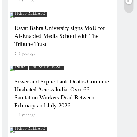
PRESS RELEASE
Rayat Bahra University signs MoU for
AI-Enabled Media School with The
Tribune Trust
1 year ago
INDIA
PRESS RELEASE
Sewer and Septic Tank Deaths Continue
Unabated Across India: Over 66
Sanitation Workers Dead Between
February and July 2026.
1 year ago
PRESS RELEASE