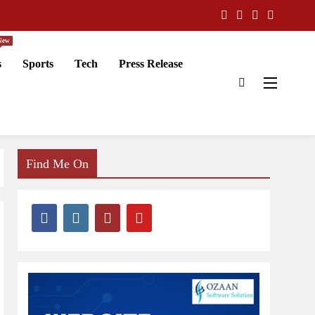
New
s
Sports
Tech
Press Release
Find Me On