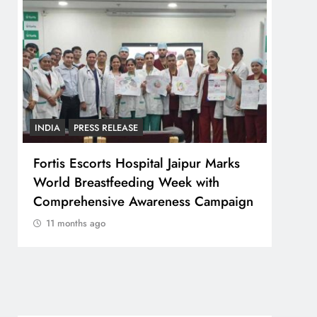
INDIA
PRESS RELEASE
PRESS
Fortis Escorts Hospital Jaipur Marks
CTI के
World Breastfeeding Week with
400 व
Comprehensive Awareness Campaign
11 
11 months ago