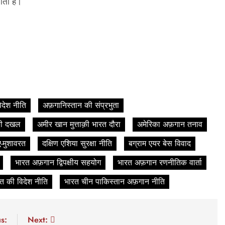
ाता है।
िदेश नीति
अफ़गानिस्तान की संप्रभुता
िकी दखल
अमीर खान मुत्ताक़ी भारत दौरा
अमेरिका अफ़गान तनाव
-मुशावरत
दक्षिण एशिया सुरक्षा नीति
बग्राम एयर बेस विवाद
भारत अफ़गान द्विपक्षीय सहयोग
भारत अफ़गान रणनीतिक वार्ता
त की विदेश नीति
भारत चीन पाकिस्तान अफ़गान नीति
s:
Next: