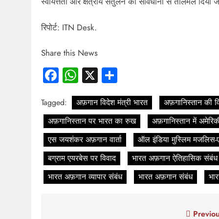
स्वायत्तता और क्षेत्रीय संतुलन को सावधानी से तालमेल दिया ज
रिपोर्ट: ITN Desk.
Share this News
Facebook
WhatsApp
X
Share
Tagged:
अफ़गान विदेश मंत्री भारत
अफ़गानिस्तान की व
अफ़गानिस्तान पर भारत का रुख
अफ़गानिस्तान में अमेर
एस जयशंकर अफ़गान वार्ता
ऑल इंडिया मुस्लिम मजलिस-ए
बग्राम एयरबेस पर विवाद
भारत अफ़गान ऐतिहासिक संबंध
भारत अफ़गान व्यापार संबंध
भारत अफ़गान संबंध
भार
Post
Previou