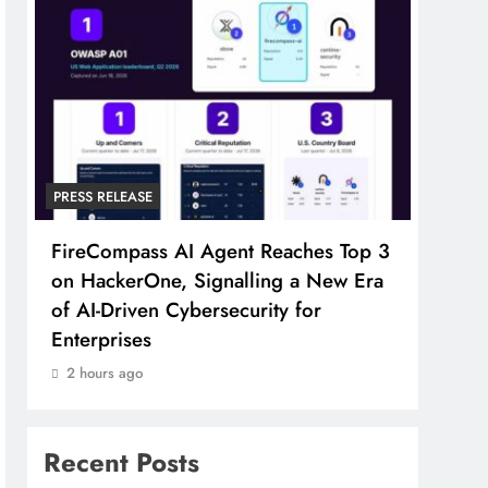
PRESS RELEASE
PRESS
FireCompass AI Agent Reaches Top 3
Broa
on HackerOne, Signalling a New Era
Foun
of AI-Driven Cybersecurity for
Part
Enterprises
2 ho
2 hours ago
Recent Posts