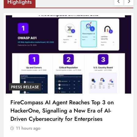
Highlights
PRESS RELEASE
p 3 on
Broadway Partners With The Founde
f AI-
To Launch Participating Consumer Bra
es
11 hours ago