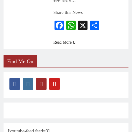
औरंगाबाद में…
Share this News
Facebook
WhatsApp
X
Share
Read More
Find Me On
[youtube-feed feed=3]