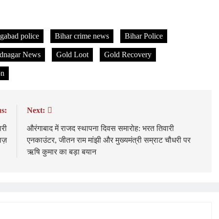
gabad police
Bihar crime news
Bihar Police
dnagar News
Gold Loot
Gold Recovery
on
s:
Next:
ारी
औरंगाबाद में राजद स्थापना दिवस समारोह: भरत तिवारी
ाज़
एनकाउंटर, जीतन राम मांझी और मुख्यमंत्री सम्राट चौधरी पर
ऋषि कुमार का बड़ा बयान