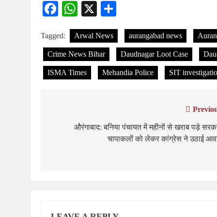
Facebook
WhatsApp
X
Share
Tagged:
Arwal News
aurangabad news
Auran
Crime News Bihar
Daudnagar Loot Case
Dau
ISMA Times
Mehandia Police
SIT investigati
Previou
Post
navigation
औरंगाबाद: बनिया पंचायत में महीनों से खराब पड़े सरक
चापाकलों को लेकर कांग्रेस ने उठाई आव
LEAVE A REPLY