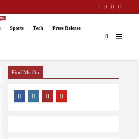
New
s
Sports
Tech
Press Release
Find Me On