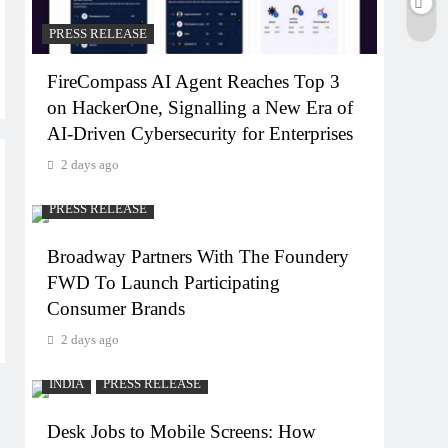
PRESS RELEASE
FireCompass AI Agent Reaches Top 3
on HackerOne, Signalling a New Era of
AI-Driven Cybersecurity for Enterprises
2 days ago
PRESS RELEASE
Broadway Partners With The Foundery
FWD To Launch Participating
Consumer Brands
2 days ago
INDIA
PRESS RELEASE
Desk Jobs to Mobile Screens: How