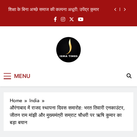
Skip
The Makkah Joint Defence Agreement: A New
to
Strategic Triangle of Saudi Arabia, Turkiye and
content
Pakistan
अनुग्रह नारायण विद्यालय में धूमधाम से मनाया गया बिहार पृथ्वी
दिवस
CTI के ऐतिहासिक व्यापारी सम्मेलन में दिल्ली के 400 व्यापारी
संगठन शामिल
शिक्षा के बिना अच्छे समाज की कल्पना अधूरी: उपेंद्र कुमार
The Makkah Joint Defence Agreement: A New
Strategic Triangle of Saudi Arabia, Turkiye and
ISMA TIMES
Pakistan
अनुग्रह नारायण विद्यालय में धूमधाम से मनाया गया बिहार पृथ्वी
MENU
दिवस
NEWS
Home
India
औरंगाबाद में राजद स्थापना दिवस समारोह: भरत तिवारी एनकाउंटर,
जीतन राम मांझी और मुख्यमंत्री सम्राट चौधरी पर ऋषि कुमार का
बड़ा बयान