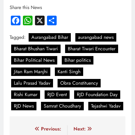
Share this News
Facebook
WhatsApp
X
Share
Tagged:
Aurangabad Bihar
aurangabad news
Bharat Bhushan Tiwari
Bharat Tiwari Encounter
Bihar Political News
Bihar politics
Jitan Ram Manjhi
Kanti Singh
Lalu Prasad Yadav
Obra Constituency
Rishi Kumar
RJD Event
RJD Foundation Day
RJD News
Samrat Choudhary
Tejashwi Yadav
Post
Previous:
Next: