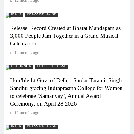
12 months ago
INDIA
PRESS RELEASE
Release: Record Created at Bharat Mandapam as
3,000 People Jam Together in a Grand Musical
Celebration
12 months ago
DELHI/NCR
PRESS RELEASE
Hon’ble Lt.Gov. of Delhi , Sardar Taranjit Singh
Sandhu gracing Indraprastha College for Women
to celebrate ‘Samanvay’, Annual Award
Ceremony, on April 28 2026
12 months ago
INDIA
PRESS RELEASE