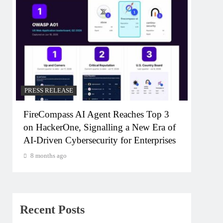
PRESS RELEASE
PRESS
FireCompass AI Agent Reaches Top 3
Broa
on HackerOne, Signalling a New Era of
FWD 
AI-Driven Cybersecurity for Enterprises
Cons
8 months ago
8 mo
Recent Posts