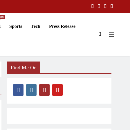
New
s
Sports
Tech
Press Release
Find Me On