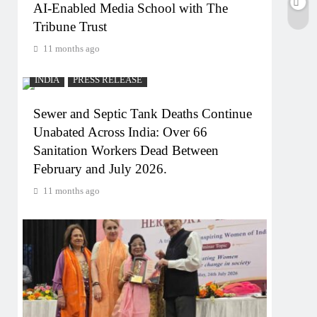
AI-Enabled Media School with The
Tribune Trust
11 months ago
INDIA
PRESS RELEASE
Sewer and Septic Tank Deaths Continue
Unabated Across India: Over 66
Sanitation Workers Dead Between
February and July 2026.
11 months ago