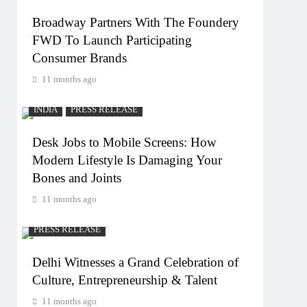
Broadway Partners With The Foundery
FWD To Launch Participating
Consumer Brands
11 months ago
INDIA
PRESS RELEASE
Desk Jobs to Mobile Screens: How
Modern Lifestyle Is Damaging Your
Bones and Joints
11 months ago
PRESS RELEASE
Delhi Witnesses a Grand Celebration of
Culture, Entrepreneurship & Talent
11 months ago