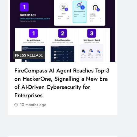
PRESS RELEASE
PRESS
FireCompass AI Agent Reaches Top 3
Broa
on HackerOne, Signalling a New Era
Foun
of AI-Driven Cybersecurity for
Part
Enterprises
10 
10 months ago