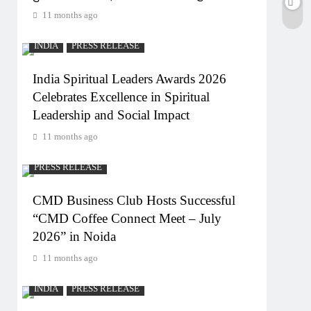
11 months ago
INDIA
PRESS RELEASE
India Spiritual Leaders Awards 2026
Celebrates Excellence in Spiritual
Leadership and Social Impact
11 months ago
PRESS RELEASE
CMD Business Club Hosts Successful
“CMD Coffee Connect Meet – July
2026” in Noida
11 months ago
INDIA
PRESS RELEASE