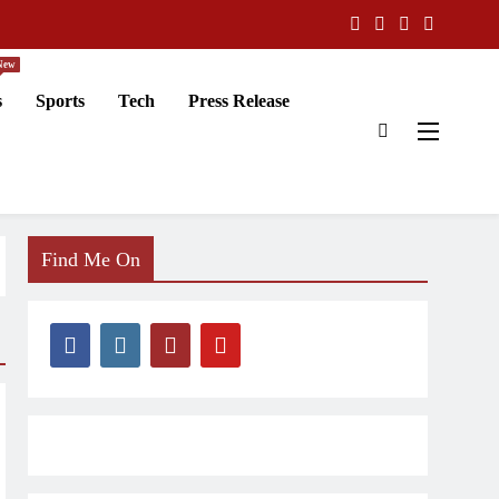
New
s
Sports
Tech
Press Release
Find Me On