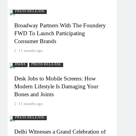
PRESS RELEASE
Broadway Partners With The Foundery
FWD To Launch Participating
Consumer Brands
11 months ago
INDIA
PRESS RELEASE
Desk Jobs to Mobile Screens: How
Modern Lifestyle Is Damaging Your
Bones and Joints
11 months ago
PRESS RELEASE
Delhi Witnesses a Grand Celebration of