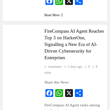
Facebook
WhatsApp
X
Share
Read More
PRESS RELEASE
FireCompass AI Agent Reaches
Top 3 on HackerOne,
Signalling a New Era of AI-
Driven Cybersecurity for
Enterprises
ismatimes
2 days ago
0
8
mins
Share this News
Facebook
WhatsApp
X
Share
FireCompass AI Agent ranks among