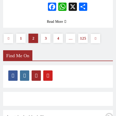
Facebook
WhatsApp
X
Share
Read More
1
2
3
4
…
125
Find Me On