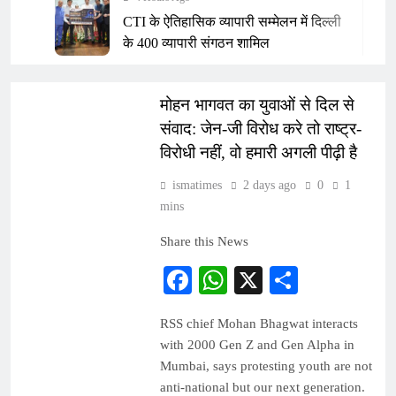
CTI के ऐतिहासिक व्यापारी सम्मेलन में दिल्ली
के 400 व्यापारी संगठन शामिल
4 Hours Ago
INDIA
शिक्षा के बिना अच्छे समाज की कल्पना अधूरी:
मोहन भागवत का युवाओं से दिल से
उपेंद्र कुमार
संवाद: जेन-जी विरोध करे तो राष्ट्र-
5 Hours Ago
विरोधी नहीं, वो हमारी अगली पीढ़ी है
The Makkah Joint Defence Agreement:
A New Strategic Triangle of Saudi
ismatimes
2 days ago
0
1
Arabia, Turkiye and Pakistan
mins
7 Hours Ago
अनुग्रह नारायण विद्यालय में धूमधाम से मनाया
Share this News
गया बिहार पृथ्वी दिवस
Facebook
WhatsApp
X
Share
23 Hours Ago
दिल्ली विधानसभा में स्वास्थ्य घोटाले को लेकर
RSS chief Mohan Bhagwat interacts
हंगामा, AAP विधायकों ने मांगा मुख्यमंत्री का
with 2000 Gen Z and Gen Alpha in
इस्तीफा
24 Hours Ago
Mumbai, says protesting youth are not
Rampur SP के बयान पर विवाद: कानून, धर्म
anti-national but our next generation.