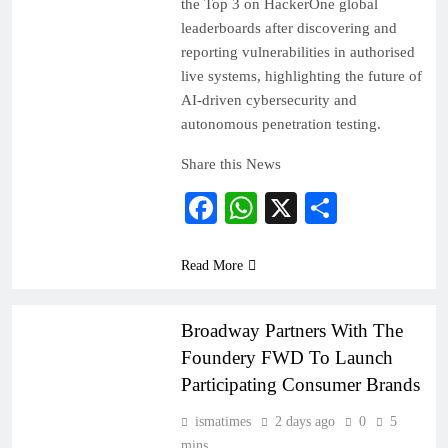
the Top 3 on HackerOne global
leaderboards after discovering and
reporting vulnerabilities in authorised
live systems, highlighting the future of
AI-driven cybersecurity and
autonomous penetration testing.
Share this News
Facebook
WhatsApp
X
Share
Read More
PRESS RELEASE
Broadway Partners With The
Foundery FWD To Launch
Participating Consumer Brands
ismatimes
2 days ago
0
5
mins