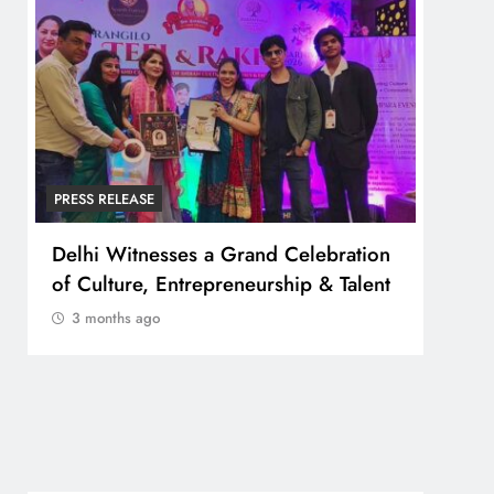
PRESS RELEASE
PRESS
Delhi Witnesses a Grand Celebration
FESTA 
of Culture, Entrepreneurship & Talent
व्यापा
बोर्ड”
3 months ago
3 m