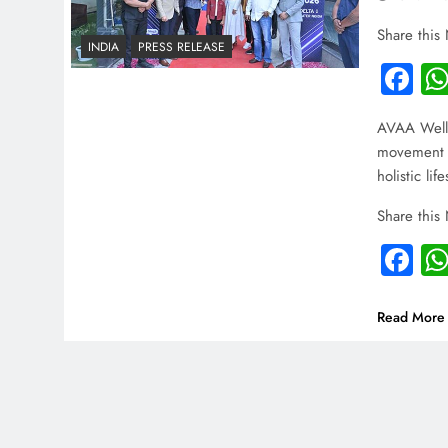
Share this
INDIA
PRESS RELEASE
Fa
AVAA Welln
movement b
holistic li
Share this
Fa
Read More