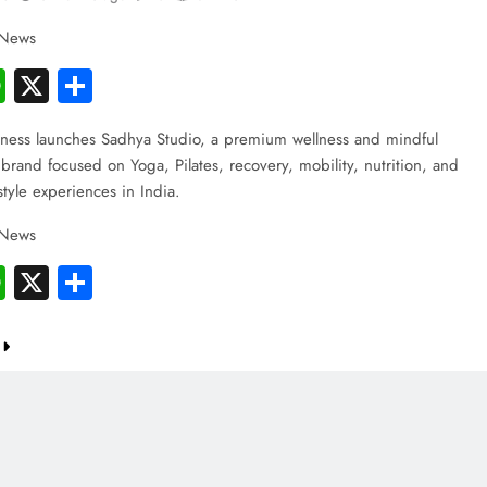
 News
cebook
WhatsApp
X
Share
ess launches Sadhya Studio, a premium wellness and mindful
rand focused on Yoga, Pilates, recovery, mobility, nutrition, and
festyle experiences in India.
 News
cebook
WhatsApp
X
Share