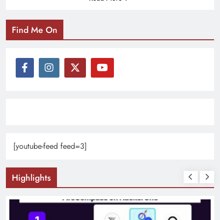
Find Me On
[youtube-feed feed=3]
Highlights