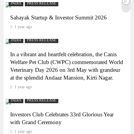
INDIA
PRESS RELEASE
Sahayak Startup & Investor Summit 2026
1 year ago
INDIA
PRESS RELEASE
In a vibrant and heartfelt celebration, the Canis
Welfare Pet Club (CWPC) commemorated World
Veterinary Day 2026 on 3rd May with grandeur
at the splendid Andaaz Mansion, Kirti Nagar.
1 year ago
INDIA
PRESS RELEASE
Investors Club Celebrates 33rd Glorious Year
with Grand Ceremony
1 year ago