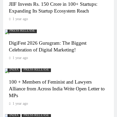
JIIF Invests Rs. 150 Crore in 100+ Startups:
Expanding Its Startup Ecosystem Reach
1 year ago
PRESS RELEASE
DigiFest 2026 Gurugram: The Biggest
Celebration of Digital Marketing!
1 year ago
INDIA
PRESS RELEASE
100 + Members of Feminist and Lawyers
Alliance from Across India Write Open Letter to
MPs
1 year ago
INDIA
PRESS RELEASE