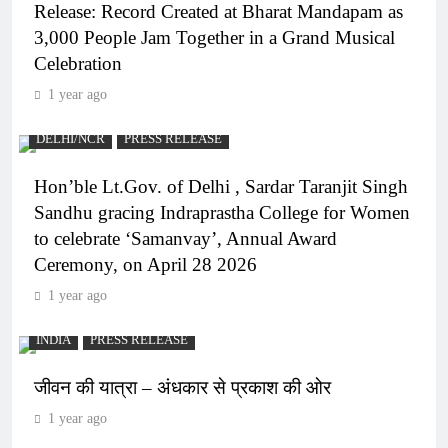
Release: Record Created at Bharat Mandapam as
3,000 People Jam Together in a Grand Musical
Celebration
1 year ago
DELHI/NCR
PRESS RELEASE
Hon’ble Lt.Gov. of Delhi , Sardar Taranjit Singh
Sandhu gracing Indraprastha College for Women
to celebrate ‘Samanvay’, Annual Award
Ceremony, on April 28 2026
1 year ago
INDIA
PRESS RELEASE
जीवन की यात्रा – अंधकार से प्रकाश की ओर
1 year ago