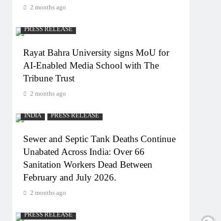
2 months ago
PRESS RELEASE
Rayat Bahra University signs MoU for
AI-Enabled Media School with The
Tribune Trust
2 months ago
INDIA
PRESS RELEASE
Sewer and Septic Tank Deaths Continue
Unabated Across India: Over 66
Sanitation Workers Dead Between
February and July 2026.
2 months ago
PRESS RELEASE