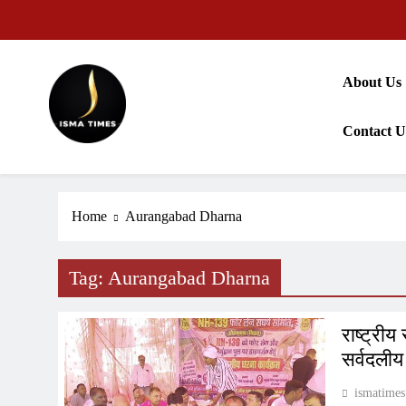
Skip
to
content
About Us
Contact U
ISMA TIMES NEWS
Home
Aurangabad Dharna
Tag:
Aurangabad Dharna
राष्ट्रीय
सर्वदली
ismatimes