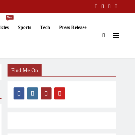
New
icles
Sports
Tech
Press Release
Find Me On