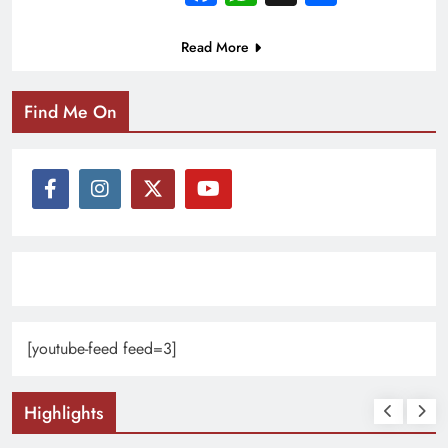
Read More
Find Me On
[youtube-feed feed=3]
Highlights