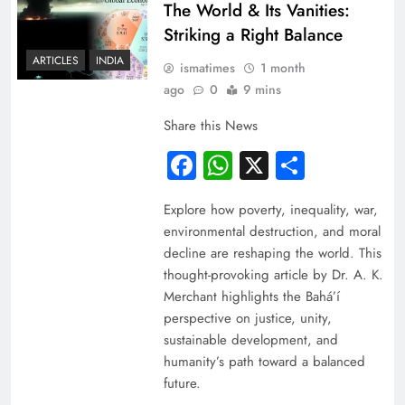
The World & Its Vanities:
Striking a Right Balance
ARTICLES
INDIA
ismatimes
1 month
ago
0
9 mins
Share this News
Facebook
WhatsApp
X
Share
Explore how poverty, inequality, war,
environmental destruction, and moral
decline are reshaping the world. This
thought-provoking article by Dr. A. K.
Merchant highlights the Bahá’í
perspective on justice, unity,
sustainable development, and
humanity’s path toward a balanced
future.