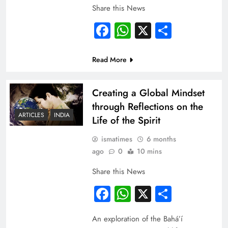
Share this News
Facebook
WhatsApp
X
Share
Read More
Creating a Global Mindset
through Reflections on the
ARTICLES
INDIA
Life of the Spirit
ismatimes
6 months
ago
0
10 mins
Share this News
Facebook
WhatsApp
X
Share
An exploration of the Bahá’í