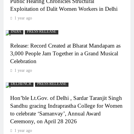
Public Hearing Chronicles Structural
Exploitation of Dalit Women Workers in Delhi
1 year ago
INDIA
PRESS RELEASE
Release: Record Created at Bharat Mandapam as
3,000 People Jam Together in a Grand Musical
Celebration
1 year ago
DELHI/NCR
PRESS RELEASE
Hon’ble Lt.Gov. of Delhi , Sardar Taranjit Singh
Sandhu gracing Indraprastha College for Women
to celebrate ‘Samanvay’, Annual Award
Ceremony, on April 28 2026
1 year ago