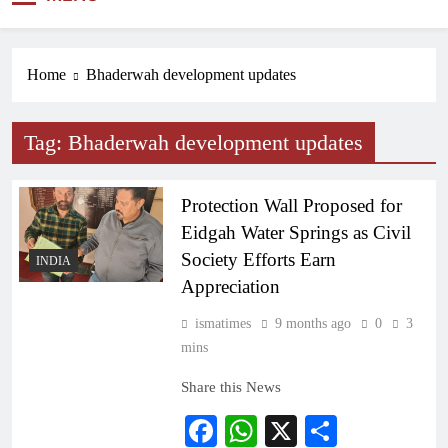
NEWS
Home
Bhaderwah development updates
Tag:
Bhaderwah development updates
Protection Wall Proposed for
Eidgah Water Springs as Civil
Society Efforts Earn
INDIA
Appreciation
ismatimes
9 months ago
0
3
mins
Share this News
Facebook
WhatsApp
X
Share