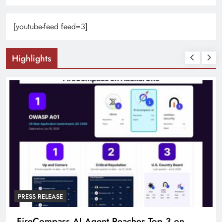
[youtube-feed feed=3]
Highlights
PRESS RELEASE
FireCompass AI Agent Reaches Top 3 on