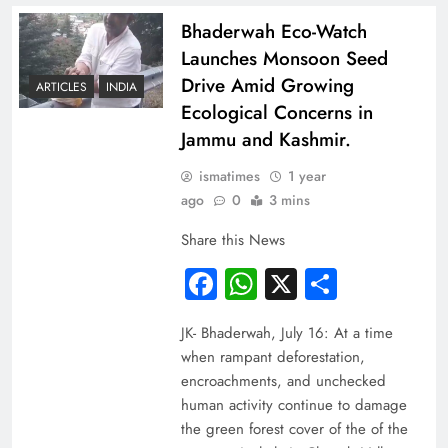
Bhaderwah Eco-Watch
Launches Monsoon Seed
Drive Amid Growing
ARTICLES
INDIA
Ecological Concerns in
Jammu and Kashmir.
ismatimes
1 year
ago
0
3 mins
Share this News
Facebook
WhatsApp
X
Share
JK- Bhaderwah, July 16: At a time
when rampant deforestation,
encroachments, and unchecked
human activity continue to damage
the green forest cover of the of the