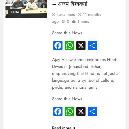
– अजय विश्वकर्मा
INDIA
ismatimes
11 months
ago
0
1 mins
Share this News
Facebook
WhatsApp
X
Share
Ajay Vishwakarma celebrates Hindi
Diwas in Jehanabad, Bihar,
emphasizing that Hindi is not just a
language but a symbol of culture,
pride, and national unity.
Share this News
Facebook
WhatsApp
X
Share
Read More