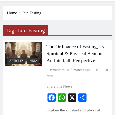
Home
Jain Fasting
Tag:
Jain Fasting
The Ordinance of Fasting, its
Spiritual & Physical Benefits—
An Interfaith Perspective
ARTICLES
INDIA
ismatimes
6 months ago
0
10
mins
Share this News
Facebook
WhatsApp
X
Share
Explore the spiritual and physical