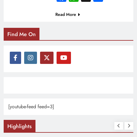
Read More
Find Me On
[youtube-feed feed=3]
Highlights