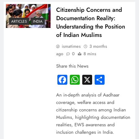
Citizenship Concerns and
Documentation Reality:
ARTICLES
INDIA
Understanding the Position
of Indian Muslims
ismatimes
3 months
ago
0
8 mins
Share this News
Facebook
WhatsApp
X
Share
An in-depth analysis of Aadhaar
coverage, welfare access and
citizenship concerns among Indian
Muslims, highlighting documentation
realities, EWS awareness and
inclusion challenges in India.