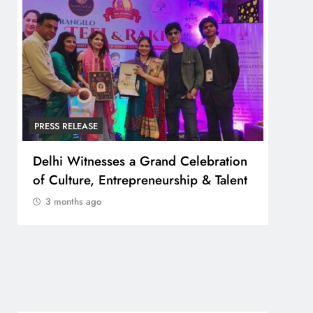
PRESS RELEASE
PRESS
Delhi Witnesses a Grand Celebration
FESTA 
of Culture, Entrepreneurship & Talent
व्यापा
बोर्ड”
3 months ago
3 m