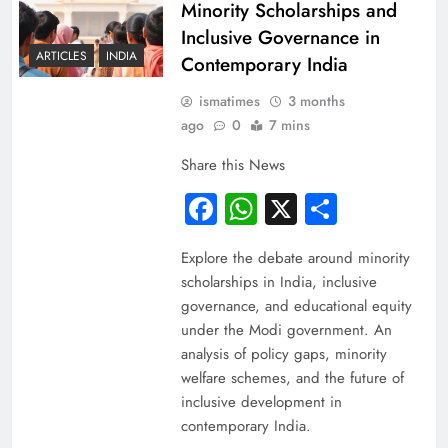
Minority Scholarships and
Inclusive Governance in
ARTICLES
INDIA
Contemporary India
ismatimes
3 months
ago
0
7 mins
Share this News
Facebook
WhatsApp
X
Share
Explore the debate around minority
scholarships in India, inclusive
governance, and educational equity
under the Modi government. An
analysis of policy gaps, minority
welfare schemes, and the future of
inclusive development in
contemporary India.