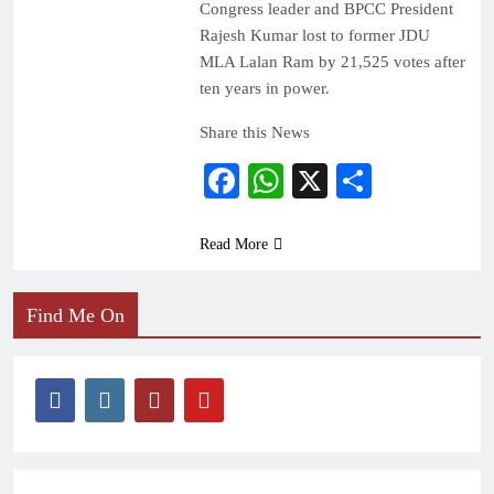
Congress leader and BPCC President
Rajesh Kumar lost to former JDU
MLA Lalan Ram by 21,525 votes after
ten years in power.
Share this News
Facebook
WhatsApp
X
Share
Read More
Find Me On