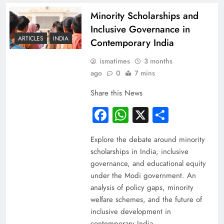
Minority Scholarships and
Inclusive Governance in
ARTICLES
INDIA
Contemporary India
ismatimes
3 months
ago
0
7 mins
Share this News
Facebook
WhatsApp
X
Share
Explore the debate around minority
scholarships in India, inclusive
governance, and educational equity
under the Modi government. An
analysis of policy gaps, minority
welfare schemes, and the future of
inclusive development in
contemporary India.