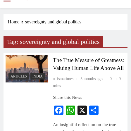
NEWS
Home
sovereignty and global politics
Tag:
sovereignty and global politics
The True Measure of Greatness:
Valuing Human Life Above All
ARTICLES
INDIA
ismatimes
5 months ago
0
9
mins
Share this News
Facebook
WhatsApp
X
Share
An insightful reflection on the true