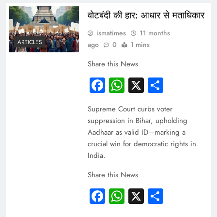
वोटबंदी की हार: आधार से मताधिकार
ismatimes
11 months
ARTICLES
ago
0
1 mins
Share this News
Facebook
WhatsApp
X
Share
Supreme Court curbs voter
suppression in Bihar, upholding
Aadhaar as valid ID—marking a
crucial win for democratic rights in
India.
Share this News
Facebook
WhatsApp
X
Share