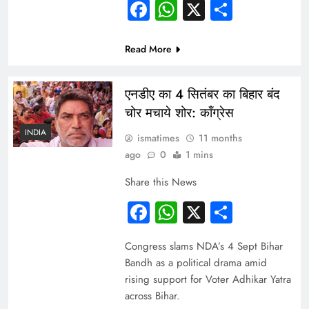
Facebook
WhatsApp
X
Share
Read More
एनडीए का 4 सितंबर का बिहार बंद
चोर मचाये शोर: कॉंग्रेस
INDIA
ismatimes
11 months
ago
0
1 mins
Share this News
Facebook
WhatsApp
X
Share
Congress slams NDA’s 4 Sept Bihar
Bandh as a political drama amid
rising support for Voter Adhikar Yatra
across Bihar.