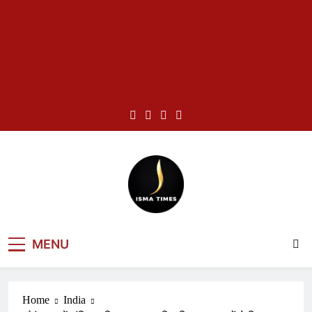
Skip
to
content
ISMA TIMES
MENU
NEWS
Home
India