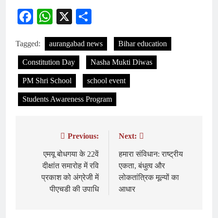
Facebook
WhatsApp
X
Share
Tagged:
aurangabad news
Bihar education
Constitution Day
Nasha Mukti Diwas
PM Shri School
school event
Students Awareness Program
Previous:
Next:
Post
navigation
एमयू बोधगया के 22वें
हमारा संविधान: राष्ट्रीय
दीक्षांत समारोह में रवि
एकता, बंधुत्व और
प्रकाश को अंग्रेजी में
लोकतांत्रिक मूल्यों का
पीएचडी की उपाधि
आधार