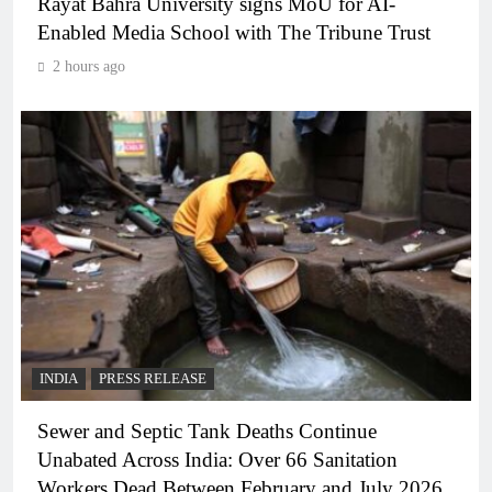
Rayat Bahra University signs MoU for AI-
Enabled Media School with The Tribune Trust
2 hours ago
INDIA
PRESS RELEASE
Sewer and Septic Tank Deaths Continue
Unabated Across India: Over 66 Sanitation
Workers Dead Between February and July 2026.