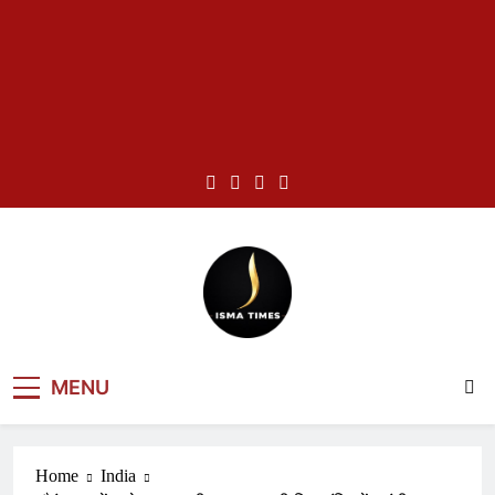
Skip
to
content
ISMA TIMES
MENU
NEWS
Home
India