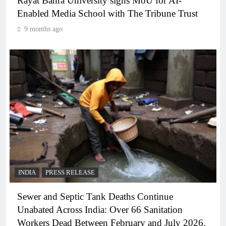
Rayat Bahra University signs MoU for AI-
Enabled Media School with The Tribune Trust
9 months ago
INDIA
PRESS RELEASE
Sewer and Septic Tank Deaths Continue
Unabated Across India: Over 66 Sanitation
Workers Dead Between February and July 2026.