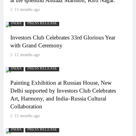
at the splendid Andaaz Mansion, Kirti Nagar.
11 months ago
INDIA
PRESS RELEASE
Investors Club Celebrates 33rd Glorious Year
with Grand Ceremony
11 months ago
INDIA
PRESS RELEASE
Painting Exhibition at Russian House, New
Delhi supported by Investors Club Celebrates
Art, Harmony, and India–Russia Cultural
Collaboration
11 months ago
INDIA
PRESS RELEASE