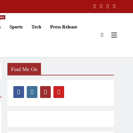
New
s
Sports
Tech
Press Release
Find Me On