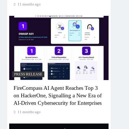
11 months ago
PRESS RELEASE
FireCompass AI Agent Reaches Top 3
on HackerOne, Signalling a New Era of
AI-Driven Cybersecurity for Enterprises
11 months ago