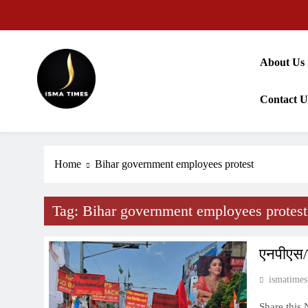
Skip
to
content
About Us
Contact U
ISMA TIMES NEWS
Home
Bihar government employees protest
Tag:
Bihar government employees protest
एनपीएस/य
ismatimes
Share this