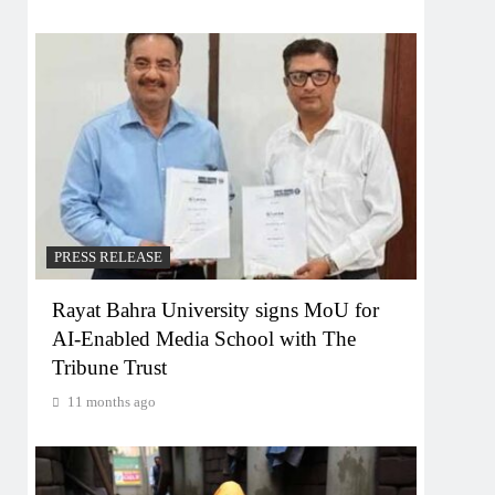
PRESS RELEASE
Rayat Bahra University signs MoU for
AI-Enabled Media School with The
Tribune Trust
11 months ago